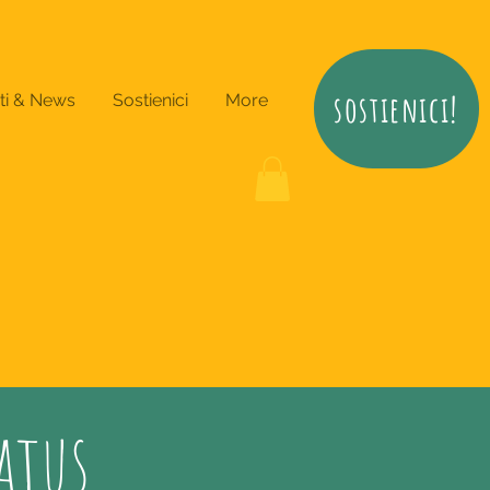
sostienici!
ti & News
Sostienici
More
tatus