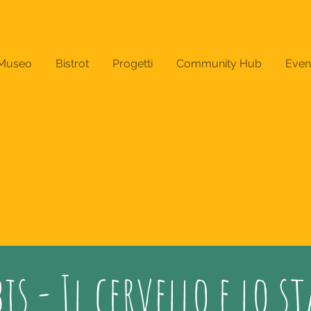
Museo
Bistrot
Progetti
Community Hub
Even
s - Il cervello e lo s