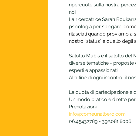
ripercuote sulla nostra percez
noi. 
La ricercatrice Sarah Boukarra
psicologia per spiegarci 
come 
rilasciati quando proviamo a sc
nostro “status” e quello degli 
Salotto Mùbis è il salotto del
diverse tematiche - proposte 
esperti e appassionati. 
Alla fine di ogni incontro, il no
La quota di partecipazione è d
Un modo pratico e diretto per 
Prenotazioni:
info@comeunalbero.com
06.45432789 - 392.081.8006