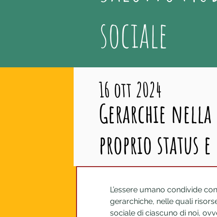
sociale
16 ott 2024
Gerarchie nella
proprio status e
L’essere umano condivide con altr
gerarchiche, nelle quali risorse
sociale di ciascuno di noi, ovv