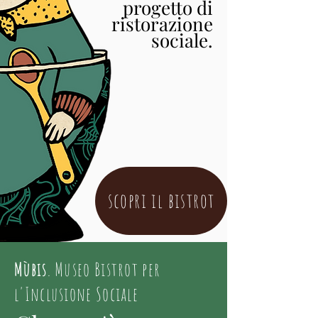
progetto di
ristorazione
sociale.
scopri il bistrot
Mùbis
. Museo Bistrot per
l'Inclusione Sociale