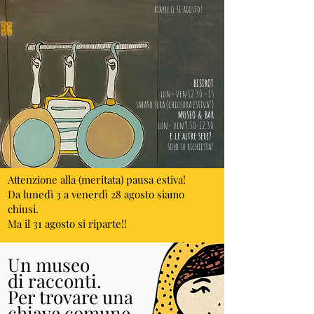
riapre il 31 agosto!
BISTROT
lun - ven
12.30 - 15
sabato sera (chiusura estiva!)
MUSEO & BAR
lun - ven
9.30-12.30
e le altre sere?
solo su richiesta!
Attenzione alla (meritata) pausa estiva!
Da lunedì 3 a venerdì 28 agosto siamo
chiusi.
Ma il 31 agosto si riparte!!
Un museo
di racconti.
Per trovare una
chiave comune