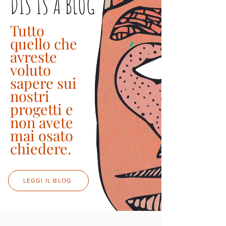
DIS IS A BLOG
Tutto
quello che
avreste
voluto
sapere sui
nostri
progetti e
non avete
mai osato
chiedere.
LEGGI IL BLOG