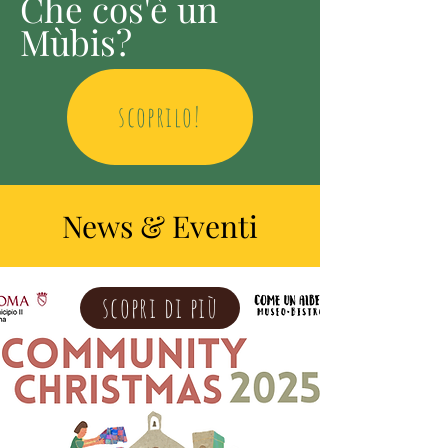
Che cos'è un
Mùbis?
scoprilo!
News & Eventi
scopri di più