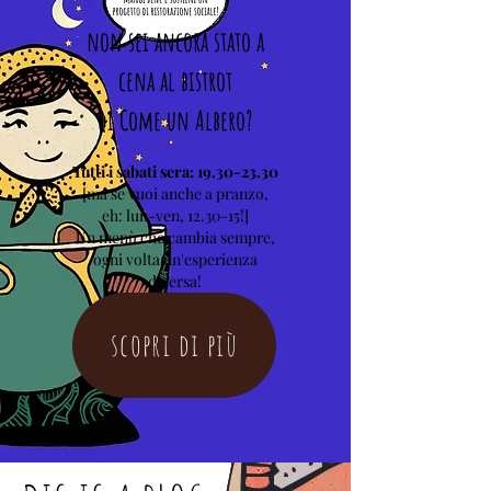
non sei ancora stato
a
cena
al
bistrot
di Come un Albero?
Tutti i sabati sera:
19.30-23.30
[ma se vuoi anche a pranzo,
eh:
lun-ven, 12.30-15!]
Un menù che cambia sempre,
ogni volta un'esperienza
diversa!
scopri di più